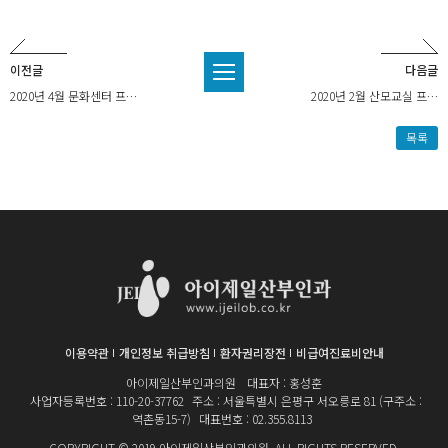
이전글
다음글
2020년 4월 문화센터 프…
2020년 2월 산모교실 프…
목록
이용약관
개인정보 취급방침
환자권리장전
비급여진료비안내
아이제일산부인과의원
대표자 : 홍성훈
사업자등록번호 : 110-20-37762
주소 : 서울특별시 은평구 서오릉로 81 (구주소 :
역촌동15-7)
대표번호 : 02.355.8113
COPYRIGHT © 2019 아이제일산부인과의원. ALL RIGHTS RESERVED.